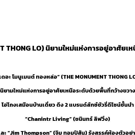
THONG LO) นิยามใหม่แห่งการอยู่อาศัยเหนือ
เดอะ โมนูเมนต์
ทองหล่อ” (
THE MONUMENT THONG L
นิยามใหม่แห่งการอยู่อาศัย
เหนือระดับด้วยพื้นที่กว้างขวา
โอ่โถงเสมือนบ้านเดี่ยว
ดึง
2
แบรนด์
ลักซ์ชัวรี่ดีไซน์ชั้นนำ
“
Chanintr Living
” (ชนินทร์ ลิฟวิ่ง)
ละ “
Jim Thompson
” (จิม ทอมป์สัน) รังสรรค์ห้องตัวอย่