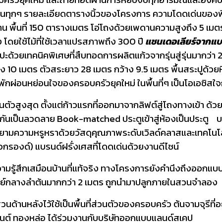
ุกๆ รายละเอียดตารางนิ้วของโครงการ ความโดดเด่นของพื้นที
น พื้นที่ 150 ตารางเมตร โอ่โถงด้วยเพดานความสูงถึง 5 เมตร
โดยใช้ไม้ที่ใช้เวลาแปรสภาพถึง 300 ปี
แชนเดอเลียร์จากแ
ด้วยเทคนิคพิเศษที่สืบทอดการผลิตแก้วจากรุ่นสู่รุ่นมากว่า 
 10 เมตร ตัวสระยาว 28 เมตร กว้าง 9.5 เมตร พื้นสระปูด้วยห
ผ่อนหย่อนใจของครอบครัวยุคใหม่ ในพื้นที่ๆ เป็นโอเอซิสใจ
ัวสูงสุด ตั้งแต่ก้าวแรกที่ออกมาจากลิฟต์สู่โถงทางเข้า ด้
 ต่อกันเป็นลวดลาย Book-matched ประตูเข้าสู่ห้องเป็นประตู
ามความหรูหราด้วยวัสดุคุณภาพระดับเวิลด์คลาสและเทคโนโลยีเ
กรองด์) แบรนด์ฝรั่งเศสที่โดดเด่นด้วยงานดีไซน์
ัยให้ความรู้สึกเสมือนบ้านที่แท้จริง ทางโครงการยังคำนึงถึงออกแ
านศูนย์กลางลำต้นมากกว่า 2 เมตร ถูกนำมาปลูกภายในสวนจำลอง
ด้านหลังไว้ใช้เป็นพื้นที่ส่วนตัวของครอบครัว ต้นจามจุรีที่อยู
โมนูเมนต์ ทองหล่อ ได้ร่วมงานกับบริษัทออกแบบแลนด์สเคป