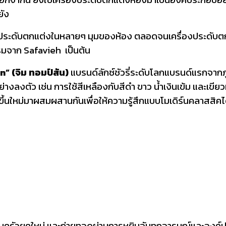
ยัง
ใช้ประดับตกแต่งในหลายๆ มุมของห้อง ตลอดจนเครื่องประดับตก
รมจาก Safavieh เป็นต้น
 (จิม ทอมป์สัน)
แบรนด์ลักซ์ชัวรี่ระดับโลกแบรนด์แรกจากภ
างลงตัว เช่น การใช้สีเหลืองกับสีดำ ขาว น้ำเงินเข้ม และเขียว
ึ้นใหม่มาผสมผสานกันเพื่อให้ความรู้สึกแบบโมเดิร์นคลาสสิคได
ัวยุคใหม่ และถ่ายทอดผ่านการหยิบจับทุกอารมณ์และองค์ประกอ