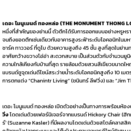
เดอะ โมนูเมนต์
ทองหล่อ (
THE MONUMENT THONG L
หนึ่งที่สำคัญของย่านนี้ ตัวตึกได้รับการออกแบบอย่างหรู
จนถึงยอดตึกเช่นเดียวกับอาคารสูงระฟ้าระดับไอคอนิกในมหานค
ชาร์ค ทาววอร์ ที่ดูไบ ด้วยความสูงถึง 45 ชั้น สูงที่สุดในย่
อาศัยกว้างขวางโอ่อ่า สะดวกสบาย เป็นส่วนตัวกับจำนวนยูนิตทั
ความใกล้เคียงกับบ้านที่สุด รายล้อมด้วยสวนสีเขียวขนาดให
แบรนด์ชูจุดเด่นดีไซน์สระว่ายน้ำระดับไอคอนิคสูงถึง 10 เมต
การตกแต่ง “Chanintr Living” (ชนินทร์ ลีฟวิ่ง) และ “Jim 
เดอะ โมนูเมนต์ ทองหล่อ เปิดตัวอย่างเป็นทางการพร้อมห้อง
วิ่ง
โดดเด่นด้วยเฟอร์นิเจอร์จากแบรนด์ Hickory Chair (ฮิกกอ
ร์’ (Suzanne Kasler) ที่มีผลงานโดดเด่นด้วยสไตล์คลาสสิค เห
คล้ายหนังปลากระเบน และโต๊ะรับประทานอาหารดีไซน์พิเศษ น