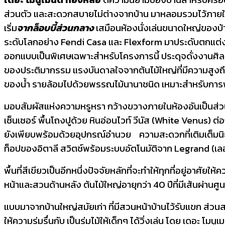
ส่วนตัว และสะดวกสบายไม่ต่างจากบ้าน มาหลอมรวมไว้ภายในท
เริ่ม
จากล็อบบี้ส่วนกลาง
เสมือนห้องนั่งเล่นขนาดใหญ่ของบ้า
ระดับโลกอย่าง Fendi Casa และ Flexform มาประดับตกแต่ง 
ออกแบบเป็นพิเศษเฉพาะสำหรับโครงการนี้ ประดุจดั่งงานศิลปะ
ของประติมากรรม แรงบันดาลใจจากต้นไม้ใหญ่ที่มีความสูงถึง
ของน้ำ รายล้อมไปด้วยพรรณไม้นานาชนิด เหมาะสำหรับการพัก
มอบสัมผัสแห่งความหรูหรา กว้างขวางภายในห้องอันเป็นส่วนต
เซ็นเซอร์ พื้นโถงปูด้วย หินอ่อนไวท์ วีนัส (White Venus)
ยังเพียบพร้อมด้วยอุปกรณ์อำนวย ความสะดวกที่เติมเต็มนิย
ท็อปของอิตาลี สวิตช์พร้อมระบบอัตโนมัติจาก Legrand (เลอ
พื้นที่สีเขียวเป็นอีกหนึ่งปัจจัยหลักที่จะทำให้ทุกที่อยู่อาศ
หน้าและสวนด้านหลัง ต้นไม้ใหญ่อายุกว่า 40 ปีที่มีเส้นผ่
แบบมาจากบ้านใหญ่สมัยเก่า ที่มีสวนหน้าบ้านไว้รับแขก ส่วนสวน
ให้ความร่มรื่นกับ เป็นร่มไม้ให้เด็กๆ ได้วิ่งเล่น โดย เดอะ 