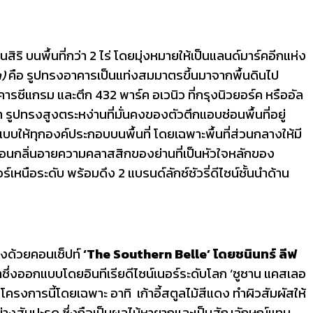
ริ บนพื้นที่กว่า 2 ไร่ โดยมุ่งหมายให้เป็นแลนด์มาร์คอีกแห่ง
)
คือ รูปทรงอาคารเป็นแท่งสมมาตรขึ้นมาจากพื้นดินไป
รซีแกรม และตึก 432 พาร์ค อเวนิว ที่กรุงนิวยอร์ค หรืออัล
 รูปทรงสูงตระหง่านที่มั่นคงของตัวตึกแอบซ่อนพื้นที่อยู่
บบให้ทุกองค์ประกอบบนพื้นที่ โดยเฉพาะพื้นที่ส่วนกลางให้มี
ท้อนกลิ่นอายความคลาสสิกของย่านที่เป็นหัวใจหลักของ
หนือระดับ พร้อมดึง 2 แบรนด์ลักซ์ชัวรี่ดีไซน์ชั้นนำด้าน
่งด้วยคอนเซ็ปท์
‘
The Southern Belle
’ โดยชนินทร์ ลีฟ
กาซึ่งออกแบบโดยอินทีเรียดีไซน์เนอร์ระดับโลก ‘ซูซาน แคสเลอ
ครงการนี้โดยเฉพาะ อาทิ เก้าอี้สตูลไม้สีแดง ทำผิวสัมผัสให้
ย่างสับปะรด ซึ่งถือเป็นผลไม้หายากและเป็นสัญลักษณ์แทน