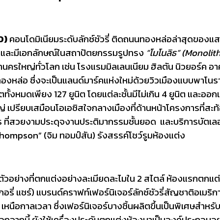
O
)
คอนโดมิเนียมระดับลักซ์ชัวรี่ ติดถนนทองหล่อล่าสุดของแสนสิ
หราและมีเอกลักษณ์ในสถาปัตยกรรมรูปทรง
“โมโนลิธ” (
Monolith
รใหญ่ทั่วโลก เช่น โรงแรมมิลเลนเนียม ฮิลตัน นิวยอร์ค อาคา
านทองหล่อ ซึ่งจะเป็นแลนด์มาร์คแห่งใหม่ด้วยวิวเมืองแบบพาโนรา
้งหมดเพียง 127 ยูนิต โดยแต่ละชั้นมีไม่เกิน 4 ยูนิต และออกแ
ญ่ เปรียบเสมือนโอเอซิสใจกลางเมืองที่ด้านหน้าโครงการที่สะ
ร ที่สวยงามประดุจงานประติมากรรมชั้นยอด และบริการบัตเลอร์เ
Thompson” (จิม ทอมป์สัน) รังสรรค์โชว์รูมห้องแต่ง
ตัวอย่างที่ตกแต่งอย่างละเมียดละไมใน 2 สไตล์ ห้องแรกตกแต
รี่ แชร์) แบรนด์คราฟท์เฟอร์นิเจอร์ลักซ์ชัวรี่สัญชาติอเมริ
นือกาลเวลา ซึ่งเฟอร์นิเจอร์บางชิ้นผลิตขึ้นเป็นพิเศษสำหรับโ
อกจากนี้ ยังใช้เครื่องประดับตกแต่งห้องมาเป็นองค์ประกอบอ