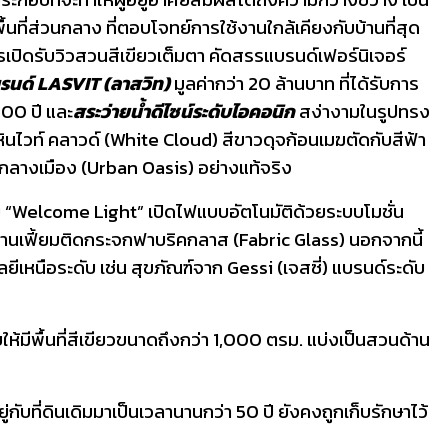
่ส่วนกลาง ที่ตอบโจทย์การใช้งานใกล้เคียงกับบ้านที่สุด
เปิดรับวิวสวนสีเขียวเต็มตา คัดสรรแบรนด์เฟอร์นิเจอร์
บรนด์
LASVIT
(ลาสวิท)
มูลค่ากว่า 20 ล้านบาท ที่ได้รับการ
200 ปี และ
สระว่ายน้ำดีไซน์ระดับไอคอนิก
สง่างามในรูปทรง
ินไวท์ คลาวด์ (White Cloud) สีขาวดุจก้อนเมฆตัดกับสีฟ้า
กลางเมือง (Urban Oasis) อย่างแท้จริง
วย “Welcome Light” เปิดไฟแบบอัตโนมัติด้วยระบบโมชั่น
 บานเฟี้ยมติดกระจกฟาบริคกลาส (Fabric Glass) นอกจากนี้
หนือระดับ เช่น สุขภัณฑ์จาก Gessi (เจสซี่) แบรนด์ระดับ
บบให้มีพื้นที่สีเขียวขนาดถึงกว่า 1,000 ตรม. แบ่งเป็นสวนด้าน
่กับที่ดินเดิมมาเป็นเวลานานกว่า 50 ปี ยังคงถูกเก็บรักษาไว้