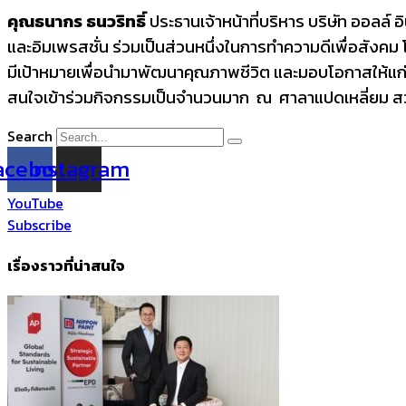
คุณธนากร ธนวริทธิ์
ประธานเจ้าหน้าที่บริหาร
บริษัท ออลล์ 
และอิมเพรสชั่น ร่วมเป็นส่วนหนึ่งในการทำความดี
เพื่อสังคม
มีเป้าหมายเพื่อนำมาพัฒนาคุณ
ภาพชีวิต และมอบโอกาสให้แก่
สนใจเข้าร่วมกิจกรรมเป็นจำนวนมา
ก ณ ศาลาแปดเหลี่ยม สวนลุ
Search
acebook
Instagram
YouTube
Subscribe
เรื่องราวที่น่าสนใจ