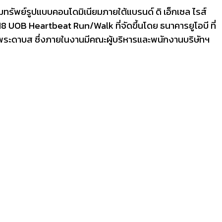
มทรัพย์รูป
แบบคอนโดมิเนียมภายใต้แบรนด์ ดิ เอ็กเซล ไรส์
18 UOB Heartbeat Run/Walk
ที่จัดขึ้นโดย ธนาคารยูโอบี ที่
พระ
ดาบส ซึ่งภายในงานมีคณะผู้บริหารและพ
นักงานบริษัทฯ