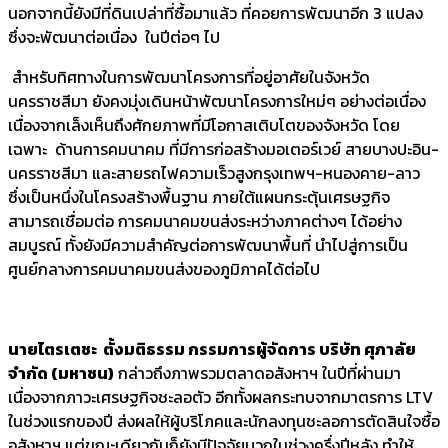
นอกจากนี้ยังมีที่ดินเปล่าที่ซื้อมาแล้ว ที่คอยการพัฒนาอีก 3 แปลง
ซึ่งจะพัฒนาต่อเนื่อง ในปีต่อๆ ไป
สำหรับทิศทางในการพัฒนาโครงการที่อยู่อาศัยในจังหวัด
นครราชสีมา ยังคงมุ่งเดินหน้าพัฒนาโครงการใหม่ๆ อย่างต่อเนื่อง
เนื่องจากเล็งเห็นถึงศักยภาพที่มีโอกาสเติบโตของจังหวัด โดย
เฉพาะ ด้านการคมนาคม ที่มีการก่อสร้างมอเตอร์เวย์ สายบางปะอิน-
นครราชสีมา และสายรถไฟความเร็วสูงกรุงเทพฯ-หนองคาย-ลาว
ซึ่งเป็นหนึ่งในโครงสร้างพื้นฐาน ภายใต้แผนกระตุ้นเศรษฐกิจ
สามารถเชื่อมต่อ การคมนาคมขนส่งระหว่างภาคต่างๆ ได้อย่าง
สมบูรณ์ ทั้งยังมีความสำคัญต่อการพัฒนาพื้นที่ นำไปสู่การเป็น
ศูนย์กลางการคมนาคมขนส่งของภูมิภาคได้ต่อไป
นายไตรเตชะ ตั้งมติธรรม กรรมการผู้จัดการ บริษัท ศุภาลัย
จำกัด (มหาชน)
กล่าวถึงภาพรวมตลาดอสังหาฯ ในปีที่ผ่านมา
เนื่องจากภาวะเศรษฐกิจชะลอตัว อีกทั้งผลกระทบจากมาตรการ LTV
ในช่วงแรกของปี ส่งผลให้ผู้บริโภคและนักลงทุนชะลอการตัดสินใจซื้อ
อสังหาฯ แต่ขณะเดียวกันก็ยังมีปัจจัยบวกในช่วงครึ่งปีหลัง ทำให้