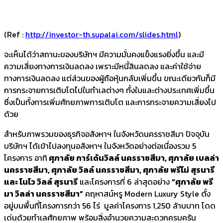
(Ref :
http://investor-th.supalai.com/slides.html
)
จะเห็นได้ว่าสถานะของบริษัทฯ มีความมั่นคงแข็งแรงยิ่งขึ้น และมี
ความเสี่ยงทางการเงินลดลง เพราะมีหนี้สินลดลง และค่าใช้จ่าย
ทางการเงินลดลง แต่ส่วนของผู้ถือหุ้นกลับเพิ่มขึ้น ขณะเดียวกันก็มี
การกระจายการเติบโตไปในทำเลต่างๆ ทั้งในและต่างประเทศเพิ่มขึ้น
ซึ่งเป็นทั้งการเพิ่มศักยภาพการเติบโต และการกระจายความเสี่ยงไป
ด้วย
สำหรับภาพรวมของธุรกิจอสังหาฯ ในจังหวัดนครราชสีมา ปัจจุบัน
บริษัทฯ ได้เข้าไปลงทุนอสังหาฯ ในจังหวัดอย่างต่อเนื่องรวม 5
โครงการ อาทิ
ศุภาลัย การ์เด้นวิลล์ นครราชสีมา
, ศุภาลัย เบลล่า
นครราชสีมา, ศุภาลัย วิลล์ นครราชสีมา, ศุภาลัย พรีโม่ สุรนารี
และ โนโว วิลล์ สุรนารี
และโครงการที่ 6 ล่าสุดอย่าง
“ศุภาลัย พรี
มา วิลล่า นครราชสีมา”
คฤหาสน์หรู Modern Luxury Style ตั้ง
อยู่บนพื้นที่โครงการกว่า 56 ไร่ มูลค่าโครงการ 1,250 ล้านบาท โดด
เด่นด้วยทำเลศักยภาพ พร้อมสิ่งอำนวยความสะดวกครบครัน