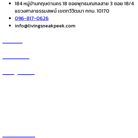
184 หมู่บ้านกฤษดานคร 18 ซอยพุทธมณฑลสาย 3 ซอย 18/4
แขวงศาลาธรรมสพน์ เขตทวีวัฒนา กทม. 10170
096-817-0626
info@livingsneakpeek.com
HOME
ข่าวสารน่ารู้
แอบดูคอนโด
–
พรีวิวคอนโด
–
รีวิวคอนโด
–
ทำเลคอนโด
–
การ์ตูนคอนโด
–
โปรโมชั่นคอนโด
เปิดโชว์บ้าน