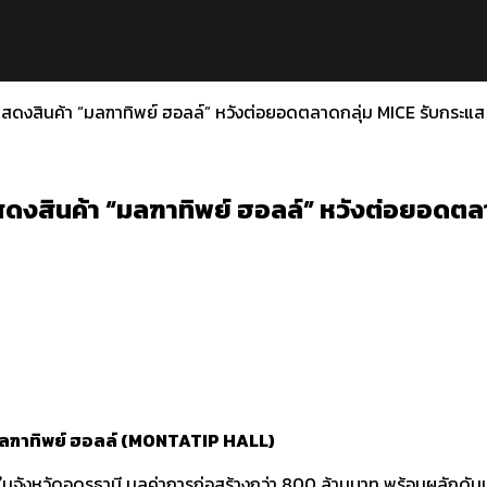
ัดแสดงสินค้า “มลฑาทิพย์ ฮอลล์” หวังต่อยอดตลาดกลุ่ม MICE รับกระ
ดแสดงสินค้า “มลฑาทิพย์ ฮอลล์” หวังต่อยอดต
ตัว มลฑาทิพย์ ฮอลล์ (MONTATIP HALL)
ดในจังหวัดอุดรธานี มูลค่าการก่อสร้างกว่า 800 ล้านบาท พร้อมผลักดั