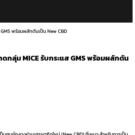
แส GMS พร้อมผลักดันเป็น New CBD
ลาดกลุ่ม MICE รับกระแส GMS พร้อมผลักดัน
นเป็นศูนย์กลางย่านเศรษฐกิจใหม่ (New CBD) ที่เหมาะสำหรับการเป็น