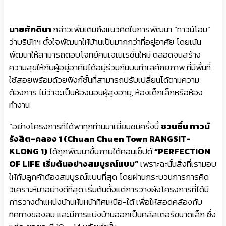
นายศักดินา
กล่าวเพิ่มเติมถึงแนวคิดในการพัฒนา “ทาวน์โฮม”
ว่าบริษัทฯ ตั้งใจพัฒนาให้บ้านเป็นมากกว่าที่อยู่อาศัย โดยเน้น
พัฒนาให้สามารถตอบโจทย์คนเจเนเรชั่นใหม่ ตลอดจนสร้าง
ความสุขให้กับผู้อยู่อาศัยได้อยู่ร่วมกันบนทำเลศักยภาพ ที่มีพื้นที่
ใช้สอยพร้อมด้วยฟังก์ชั้นที่สามารถปรับเปลี่ยนได้ตามความ
ต้องการ ไม่ว่าจะเป็นห้องนอนผู้สูงอายุ, ห้องเด็กเล็กหรือห้อง
ทำงาน
“อย่างโครงการที่ได้พาทุกท่านมาเยี่ยมชมครั้งนี้
ชวนชื่น ทาวน์
รังสิต-คลอง 1 (Chuan Chuen Town RANGSIT-
KLONG 1)
ได้ถูกพัฒนาขึ้นภายใต้คอนเซ็ปต์
“PERFECTION
OF LIFE เริ่มต้นอย่างสมบูรณ์แบบ”
เพราะฉะนั้นสิ่งที่เรามอบ
ให้กับลูกค้าต้องสมบูรณ์แบบที่สุด โดยผ่านกระบวนการการคิด
วิเคราะห์มาอย่างดีที่สุด เริ่มต้นตั้งแต่การวางผังโครงการที่ได้มี
การวางตำแหน่งบ้านหันหน้าทิศเหนือ-ใต้ เพื่อให้สอดคล้องกับ
ทิศทางของลม และมีการแบ่งบ้านออกเป็นคลัสเตอร์ขนาดเล็ก ซึ่ง