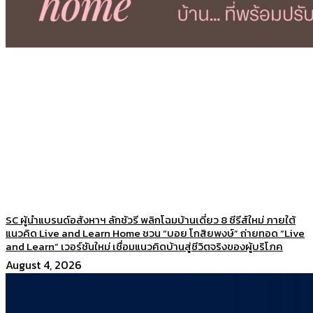
SC ผู้นำแบรนด์อสังหาฯ ลักชัวรี พลิกโฉมบ้านเดี่ยว 8 ซีรีส์ใหม่ ภายใต้
แนวคิด Live and Learn Home ชวน “บอย โกสิยพงษ์” ถ่ายทอด “Live
and Learn” เวอร์ชันใหม่ เชื่อมแนวคิดบ้านสู่ชีวิตจริงของผู้บริโภค
August 4, 2026