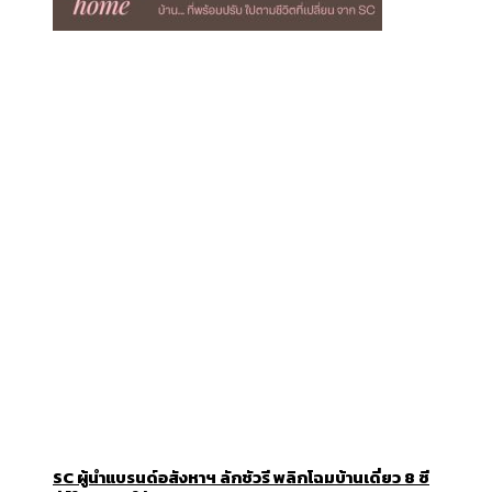
SC ผู้นำแบรนด์อสังหาฯ ลักชัวรี พลิกโฉมบ้านเดี่ยว 8 ซี