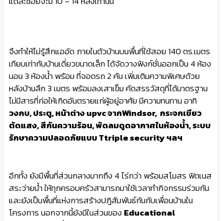
แต่ละซอยจะมี 10 – 14 หลังเท่านั้น
จึงทำให้ไม่รู้สึกแออัด ภายในตัวบ้านบนพื้นที่ใช้สอย 140 ตร.เมตร
เทียบเท่ากับบ้านเดี่ยวขนาดเล็ก ได้จัดวางฟังก์ชั่นออกเป็น 4 ห้อง
นอน 3 ห้องน้ำ พร้อม ที่จอดรถ 2 คัน เพิ่มเติมความพิเศษด้วย
หลังบ้านลึก 3 เมตร พร้อมลงเสาเข็ม คัดสรรวัสดุที่ได้มาตรฐาน
ไม่มีสารที่ก่อให้เกิดอันตรายแก่ผู้อยู่อาศัย มีความทนทาน อาทิ
วงกบ, ประตู, หน้าต่าง upvc จากWindsor, กระจกเขียว
ตัดแสง, สีกันความร้อน, พัดลมดูดอากาศในห้องน้ำ, ระบบ
รักษาความปลอดภัยแบบ Ttriple security ฯลฯ
อีกทั้ง ยังมีพื้นที่ส่วนกลางมากถึง 4 ไร่กว่า พร้อมสโมสร ฟิตเนส
สระว่ายน้ำ ให้ทุกครอบครัวสามารถมาใช้เวลาทำกิจกรรมร่วมกัน
และยังเป็นพื้นที่แห่งการสร้างปฎิสัมพันธ์กันกับเพื่อนบ้านใน
โครงการ นอกจากนี้ยังมีในส่วนของ
Educational