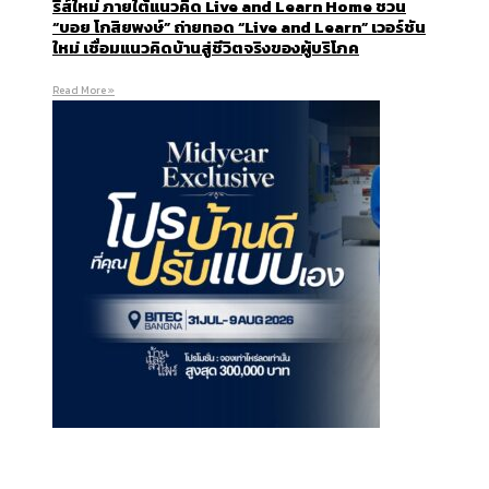
รีส์ใหม่ ภายใต้แนวคิด Live and Learn Home ชวน
“บอย โกสิยพงษ์” ถ่ายทอด “Live and Learn” เวอร์ชัน
ใหม่ เชื่อมแนวคิดบ้านสู่ชีวิตจริงของผู้บริโภค
Read More »