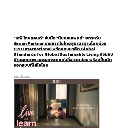
“เอพี ไทยแลนด์” จับมือ “นิปปอนเพนต์” ยกระดับ
Green Partner รายแรกในไทยสู่มาตรฐานโลกด้วย
EPD International พร้อมชูแนวคิด Global
Standards for Global Sustainable Living ส่งมอบ
บ้านคุณภาพ ลดผลกระทบต่อสิ่งแวดล้อม พร้อมปั้นนัก
ออกแบบที่ใส่ใจโลก
Read More »