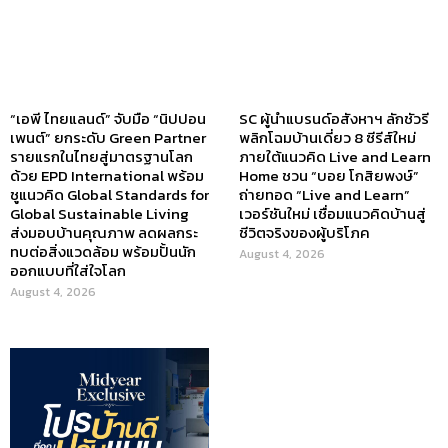
“เอพี ไทยแลนด์” จับมือ “นิปปอน
SC ผู้นำแบรนด์อสังหาฯ ลักชัวรี
เพนต์” ยกระดับ Green Partner
พลิกโฉมบ้านเดี่ยว 8 ซีรีส์ใหม่
รายแรกในไทยสู่มาตรฐานโลก
ภายใต้แนวคิด Live and Learn
ด้วย EPD International พร้อม
Home ชวน “บอย โกสิยพงษ์”
ชูแนวคิด Global Standards for
ถ่ายทอด “Live and Learn”
Global Sustainable Living
เวอร์ชันใหม่ เชื่อมแนวคิดบ้านสู่
ส่งมอบบ้านคุณภาพ ลดผลกระ
ชีวิตจริงของผู้บริโภค
ทบต่อสิ่งแวดล้อม พร้อมปั้นนัก
August 4, 2026
ออกแบบที่ใส่ใจโลก
August 4, 2026