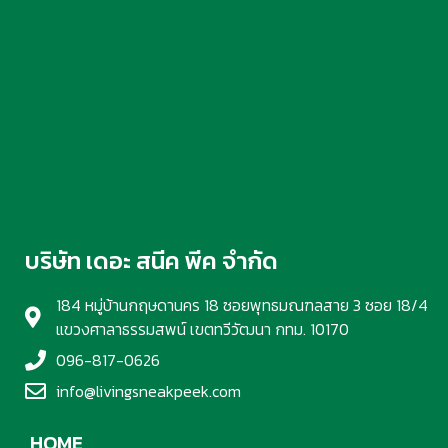
บริษัท เดอะ สนีค พีค จำกัด
184 หมู่บ้านกฤษดานคร 18 ซอยพุทธมณฑลสาย 3 ซอย 18/4
แขวงศาลาธรรมสพน์ เขตทวีวัฒนา กทม. 10170
096-817-0626
info@livingsneakpeek.com
HOME