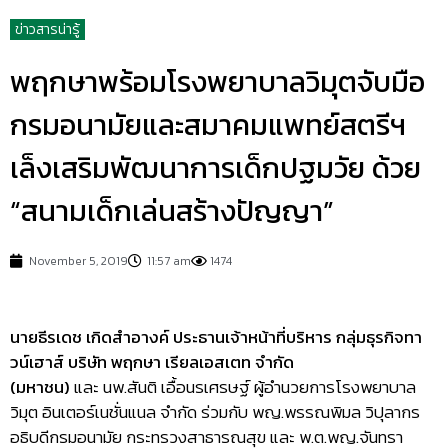
ข่าวสารน่ารู้
พฤกษาพร้อมโรงพยาบาลวิมุตจับมือ
กรมอนามัยและสมาคมแพทย์สตรีฯ
เล็งเสริมพัฒนาการเด็กปฐมวัย ด้วย
“สนามเด็กเล่นสร้างปัญญา”
November 5, 2019
11:57 am
1474
นายธีรเดช เกิดสำอางค์ ประธานเจ้าหน้าที่บริหาร กลุ่มธุรกิจทา
วน์เฮาส์ บริษัท พฤกษา เรียลเอสเตท จำกัด
(มหาชน)
และ นพ.สันติ เอื้อนรเศรษฐ์ ผู้อำนวยการโรงพยาบาล
วิมุต อินเตอร์เนชั่นแนล จำกัด
ร่วมกับ พญ.พรรณพิมล วิปุลากร
อธิบดีกรมอนามัย กระทรวงสาธารณสุข และ พ.ต.พญ.จันทรา