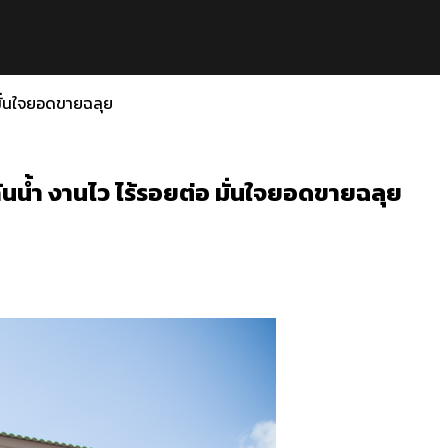
มั่นใจยอดขายฉลุย
นน้ำ งานไว ไร้รอยต่อ มั่นใจยอดขายฉลุย