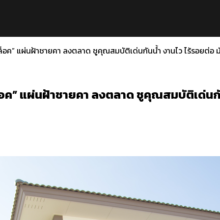
็อค” แผ่นฝ้าชายคา ลงตลาด ชูคุณสมบัติเด่นกันน้ำ งานไว ไร้รอยต่อ 
อค” แผ่นฝ้าชายคา ลงตลาด ชูคุณสมบัติเด่นกั