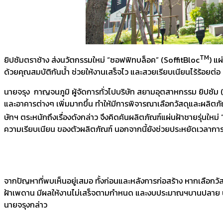
TM
ยิปซัมตราช้าง ส่งนวัตกรรมใหม่ “ซอฟฟิทบล็อค” (SoffitBloc
) แ
ด้วยคุณสมบัติกันน้ำ ช่วยให้งานเสร็จไว และสวยเรียบเนียนไร้ร้อยต่อ
นายจรุง กาญจนภูมิ ผู้จัดการทั่วไปบริษัท สยามอุตสาหกรรม ยิปซัม (สร
และอาคารต่างๆ เพิ่มมากขึ้น ทำให้มีการพิจารณาเลือกวัสดุและผลิตภัณฑ
ษัทฯ ตระหนักถึงเรื่องดังกล่าว จึงคิดค้นผลิตภัณฑ์แผ่นฝ้าชายรุ่นให
ความเรียบเนียน ของตัวผลิตภัณฑ์ นอกจากนี้ยังช่วยประหยัดเวลาการติ
จากปัญหาที่พบเห็นอยู่เสมอ ทั้งก่อนและหลังการก่อสร้าง หากเลือกวัส
ฝ้าเพดาน มีผลให้งานไม่เสร็จตามกำหนด และงบประมาณฯบานปลาย นอกจา
นายจรุงกล่าว