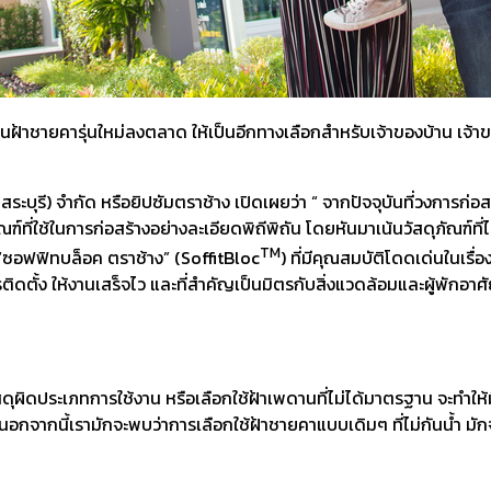
ผ่นฝ้าชายคารุ่นใหม่ลงตลาด ให้เป็นอีกทางเลือกสำหรับเจ้าของบ้าน เจ
ะบุรี) จำกัด หรือยิปซัมตราช้าง เปิดเผยว่า “ จากปัจจุบันที่วงการก่อส
์ที่ใช้ในการก่อสร้างอย่างละเอียดพิถีพิถัน โดยหันมาเน้นวัสดุภัณฑ์ที
TM
ม่ “ซอฟฟิทบล็อค ตราช้าง” (SoffitBloc
) ที่มีคุณสมบัติโดดเด่นในเรื่
ดตั้ง ให้งานเสร็จไว และที่สำคัญเป็นมิตรกับสิ่งแวดล้อมและผู้พักอาศั
ดุผิดประเภทการใช้งาน หรือเลือกใช้ฝ้าเพดานที่ไม่ได้มาตรฐาน จะทำให้ม
กนี้เรามักจะพบว่าการเลือกใช้ฝ้าชายคาแบบเดิมๆ ที่ไม่กันน้ำ มักจะ